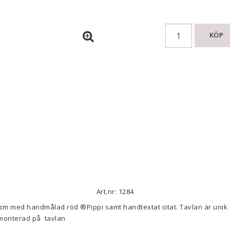
KÖP
Art.nr: 1284
 cm med handmålad röd ®️Pippi samt handtextat citat. Tavlan är unik 
 monterad på  tavlan