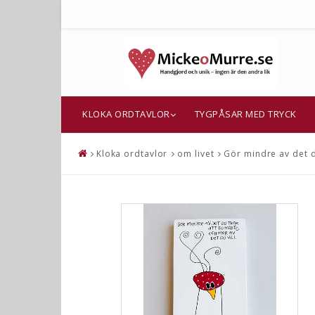
KLOKA ORDTAVLOR
TYGPÅSAR MED TRYCK
Kloka ordtavlor
om livet
Gör mindre av det d