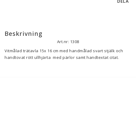
DELA
Beskrivning
Art.nr: 1308
Vitmålad trätavla 15x 16 cm med handmålad svart stjälk och 
handtovat rött ullhjärta  med pärlor samt handtextat citat. 
Tavlan är unik i ett exemplar och hängs upp i metallögla som är 
monterad på  tavlan