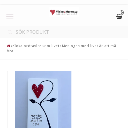
0
Toggle
navigation
Kloka ordtavlor
om livet
Meningen med livet är att må
bra