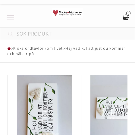
0
Toggle
navigation
DIN VARUKORG ÄR TOM
Kloka ordtavlor
om livet
Hej vad kul att just du kommer
och hälsar på