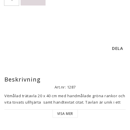
DELA
Beskrivning
Art.nr: 1287
Vitmålad trätavla 20 x 40 cm med handmålade gröna rankor och 
vita tovats ullhjärta  samt handtextat citat. Tavlan är unik i ett 
exemplar och hängs upp i metallögla som är monterad på  
VISA MER
tavlan