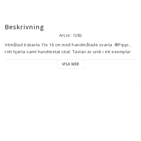
Beskrivning
Art.nr: 1282
Vitmålad trätavla 15x 16 cm med handmålade svarta  ®️Pippi , 
rött hjärta samt handtextat citat. Tavlan är unik i ett exemplar 
och hängs upp i metallögla som är monterad på  tavlan
VISA MER