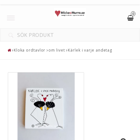
0
Toggle
navigation
Kloka ordtavlor
om livet
Kärlek i varje andetag