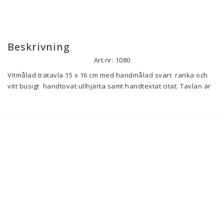
Beskrivning
Art.nr: 1080
Vitmålad trätavla 15 x 16 cm med handmålad svart  ranka och 
vitt busigt  handtovat ullhjärta samt handtextat citat. Tavlan är 
unik i ett exemplar och hängs upp i metallögla som är monterad 
på baksidan.